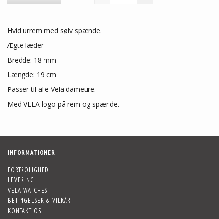
Hvid urrem med sølv spænde.
Ægte læder.
Bredde: 18 mm
Længde: 19 cm
Passer til alle Vela dameure.
Med VELA logo på rem og spænde.
INFORMATIONER
FORTROLIGHED
LEVERING
VELA-WATCHES
BETINGELSER & VILKÅR
KONTAKT OS