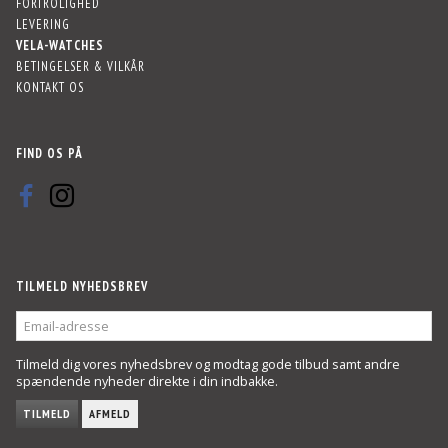
FORTROLIGHED
LEVERING
VELA-WATCHES
BETINGELSER & VILKÅR
KONTAKT OS
FIND OS PÅ
TILMELD NYHEDSBREV
EMAIL-
ADRESSE
Tilmeld dig vores nyhedsbrev og modtag gode tilbud samt andre
spændende nyheder direkte i din indbakke.
TILMELD
AFMELD