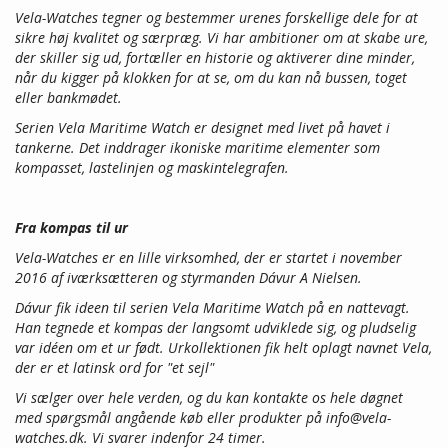
Vela-Watches tegner og bestemmer urenes forskellige dele for at
sikre høj kvalitet og særpræg. Vi har ambitioner om at skabe ure,
der skiller sig ud, fortæller en historie og aktiverer dine minder,
når du kigger på klokken for at se, om du kan nå bussen, toget
eller bankmødet.
Serien Vela Maritime Watch er designet med livet på havet i
tankerne. Det inddrager ikoniske maritime elementer som
kompasset, lastelinjen og maskintelegrafen.
Fra kompas til ur
Vela-Watches er en lille virksomhed, der er startet i november
2016 af iværksætteren og styrmanden Dávur A Nielsen.
Dávur fik ideen til serien Vela Maritime Watch på en nattevagt.
Han tegnede et kompas der langsomt udviklede sig, og pludselig
var idéen om et ur født. Urkollektionen fik helt oplagt navnet Vela,
der er et latinsk ord for "et sejl"
Vi sælger over hele verden, og du kan kontakte os hele døgnet
med spørgsmål angående køb eller produkter på
info@vela-
watches.dk
. Vi svarer indenfor 24 timer.