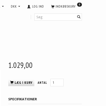
0
A
DKK
LOG IND
INDKØBSKURV
1.029,00
LÆG I KURV
ANTAL
SPECIFIKATIONER