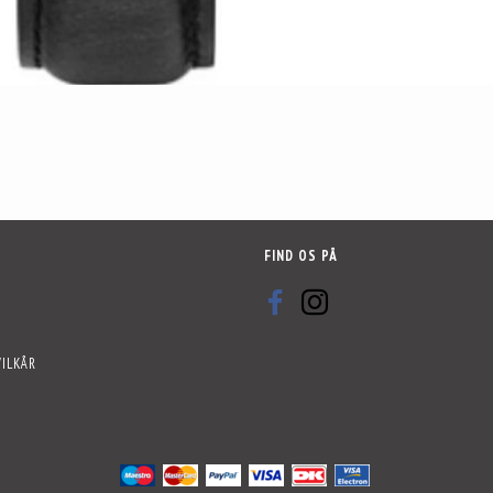
R
FIND OS PÅ
VILKÅR