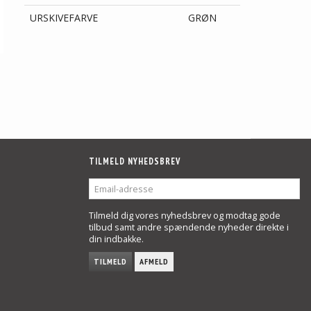
URSKIVEFARVE
GRØN
TILMELD NYHEDSBREV
EMAIL-
ADRESSE
Tilmeld dig vores nyhedsbrev og modtag gode
tilbud samt andre spændende nyheder direkte i
din indbakke.
TILMELD
AFMELD