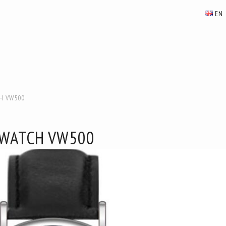
EN
H VW500
-WATCH VW500